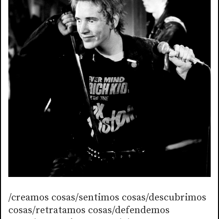
/creamos cosas/sentimos cosas/descubrimos
cosas/retratamos cosas/defendemos