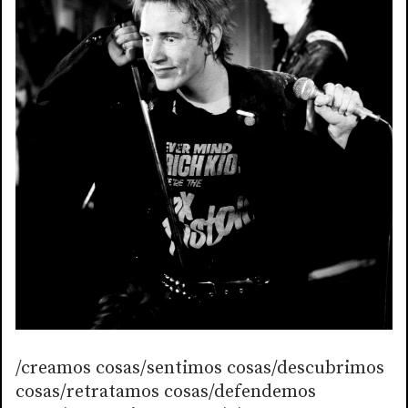
/creamos cosas/sentimos cosas/descubrimos
cosas/retratamos cosas/defendemos