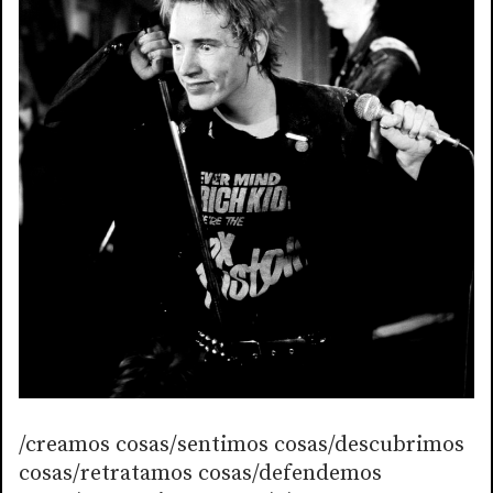
/creamos cosas/sentimos cosas/descubrimos
cosas/retratamos cosas/defendemos