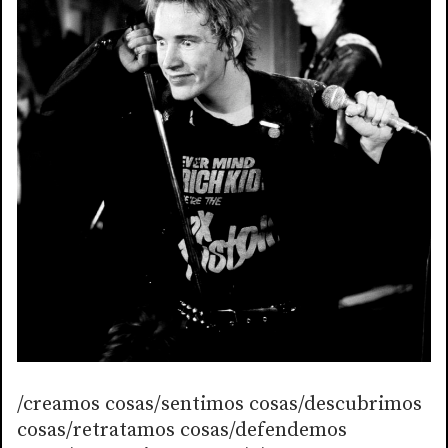
/creamos cosas/sentimos cosas/descubrimos
cosas/retratamos cosas/defendemos