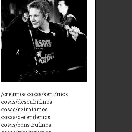
/creamos cosas/sentimos
cosas/descubrimos
cosas/retratamos
cosas/defendemos
cosas/construimos