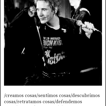
/creamos cosas/sentimos cosas/descubrimos
cosas/retratamos cosas/defendemos