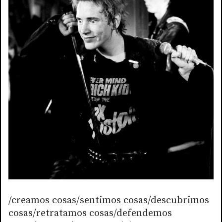
/creamos cosas/sentimos cosas/descubrimos
cosas/retratamos cosas/defendemos