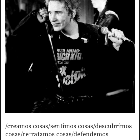
/creamos cosas/sentimos cosas/descubrimos
cosas/retratamos cosas/defendemos