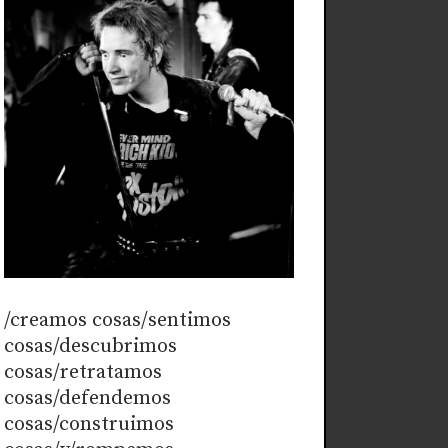
/creamos cosas/sentimos
cosas/descubrimos
cosas/retratamos
cosas/defendemos
cosas/construimos