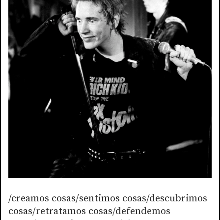
/creamos cosas/sentimos cosas/descubrimos
cosas/retratamos cosas/defendemos