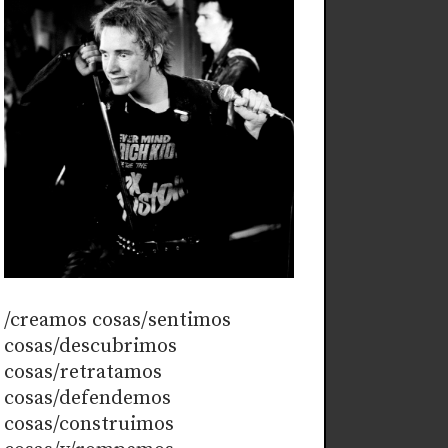
/creamos cosas/sentimos
cosas/descubrimos
cosas/retratamos
cosas/defendemos
cosas/construimos