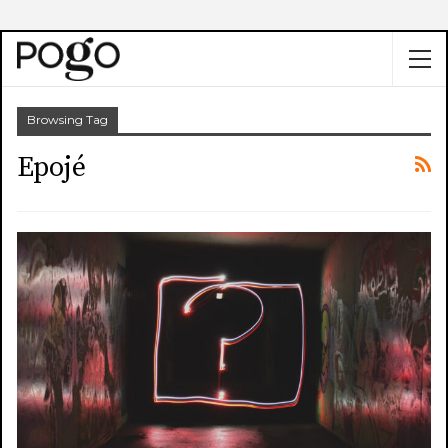
Browsing Tag
Epojé