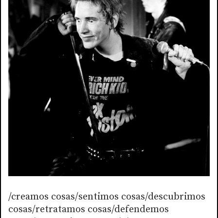
/creamos cosas/sentimos cosas/descubrimos
cosas/retratamos cosas/defendemos