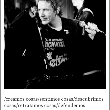
/creamos cosas/sentimos cosas/descubrimos
cosas/retratamos cosas/defendemos