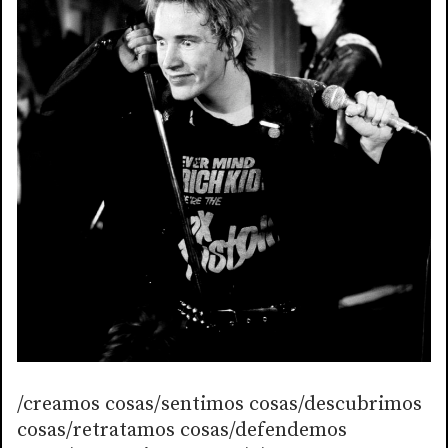
/creamos cosas/sentimos cosas/descubrimos
cosas/retratamos cosas/defendemos