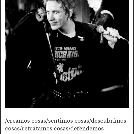
/creamos cosas/sentimos cosas/descubrimos
cosas/retratamos cosas/defendemos