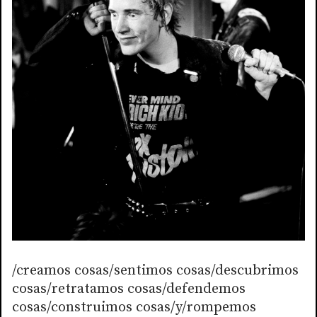
/creamos cosas/sentimos cosas/descubrimos
cosas/retratamos cosas/defendemos
cosas/construimos cosas/y/rompemos