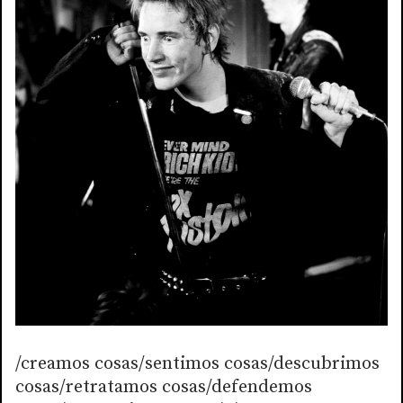
/creamos cosas/sentimos cosas/descubrimos
cosas/retratamos cosas/defendemos