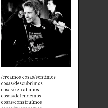
/creamos cosas/sentimos
cosas/descubrimos
cosas/retratamos
cosas/defendemos
cosas/construimos