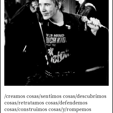
/creamos cosas/sentimos cosas/descubrimos
cosas/retratamos cosas/defendemos
cosas/construimos cosas/y/rompemos