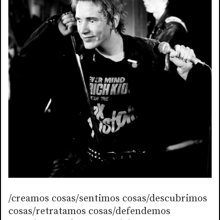
/creamos cosas/sentimos cosas/descubrimos
cosas/retratamos cosas/defendemos