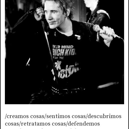
/creamos cosas/sentimos cosas/descubrimos
cosas/retratamos cosas/defendemos