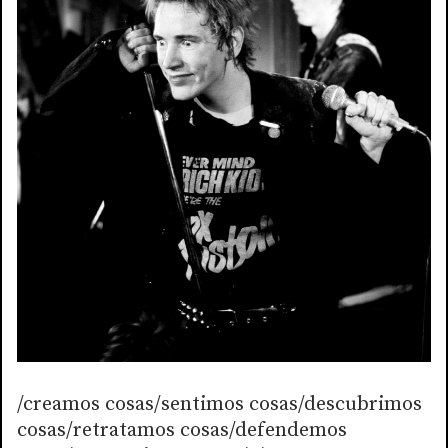
/creamos cosas/sentimos cosas/descubrimos
cosas/retratamos cosas/defendemos