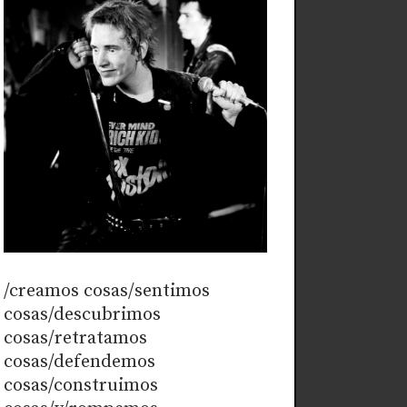
/creamos cosas/sentimos
cosas/descubrimos
cosas/retratamos
cosas/defendemos
cosas/construimos