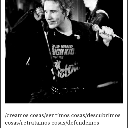
/creamos cosas/sentimos cosas/descubrimos
cosas/retratamos cosas/defendemos