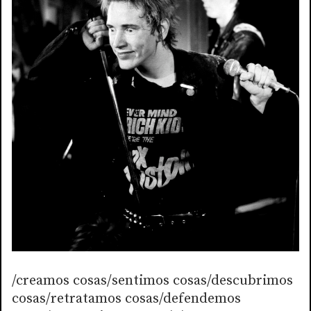
/creamos cosas/sentimos cosas/descubrimos
cosas/retratamos cosas/defendemos