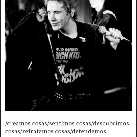
/creamos cosas/sentimos cosas/descubrimos
cosas/retratamos cosas/defendemos