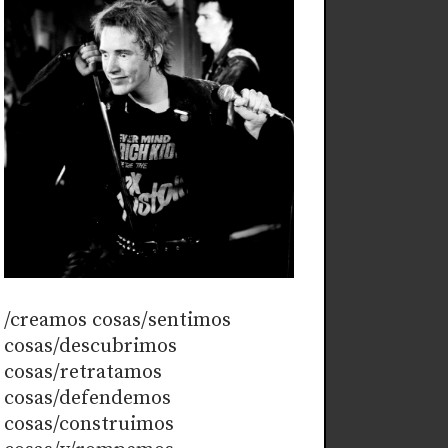
/creamos cosas/sentimos
cosas/descubrimos
cosas/retratamos
cosas/defendemos
cosas/construimos