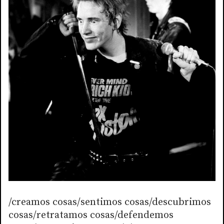
/creamos cosas/sentimos cosas/descubrimos
cosas/retratamos cosas/defendemos