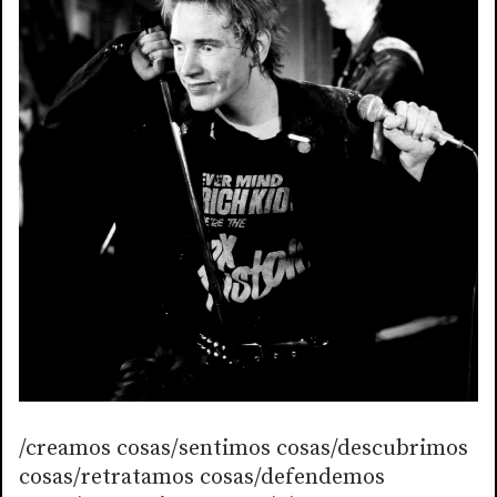
/creamos cosas/sentimos cosas/descubrimos
cosas/retratamos cosas/defendemos