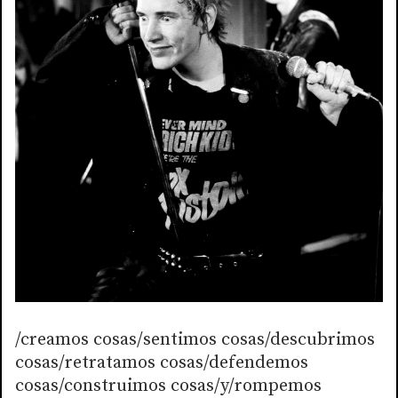
/creamos cosas/sentimos cosas/descubrimos
cosas/retratamos cosas/defendemos
cosas/construimos cosas/y/rompemos