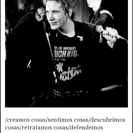
/creamos cosas/sentimos cosas/descubrimos
cosas/retratamos cosas/defendemos