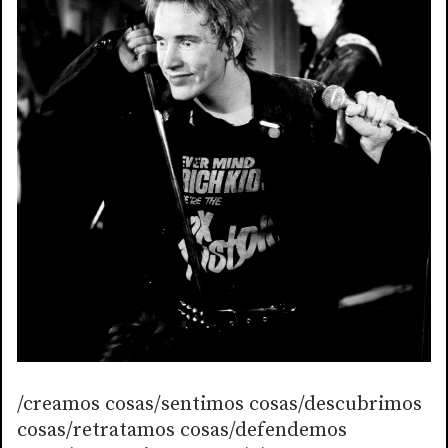
/creamos cosas/sentimos cosas/descubrimos
cosas/retratamos cosas/defendemos