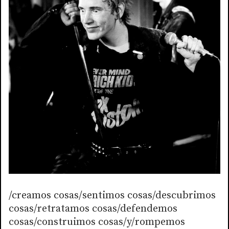
/creamos cosas/sentimos cosas/descubrimos
cosas/retratamos cosas/defendemos
cosas/construimos cosas/y/rompemos