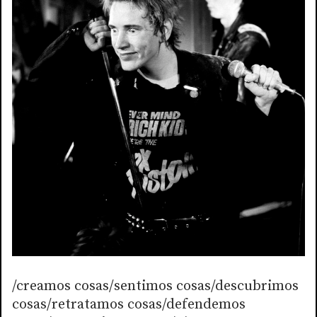
/creamos cosas/sentimos cosas/descubrimos
cosas/retratamos cosas/defendemos