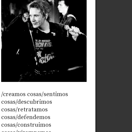
/creamos cosas/sentimos
cosas/descubrimos
cosas/retratamos
cosas/defendemos
cosas/construimos