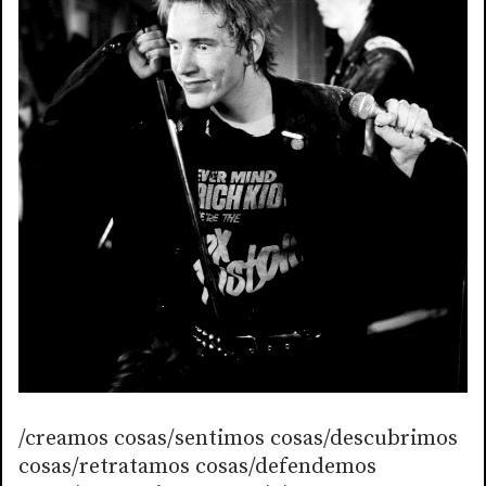
/creamos cosas/sentimos cosas/descubrimos
cosas/retratamos cosas/defendemos