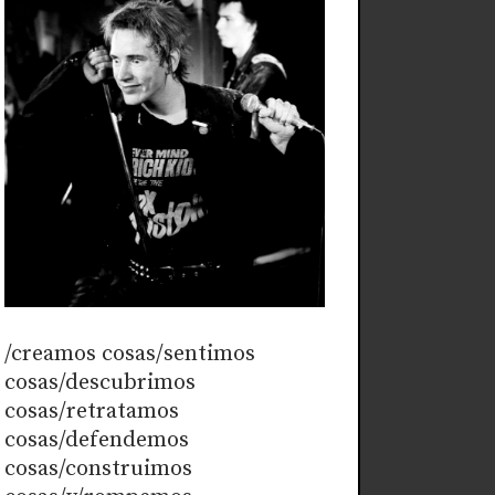
/creamos cosas/sentimos
cosas/descubrimos
cosas/retratamos
cosas/defendemos
cosas/construimos