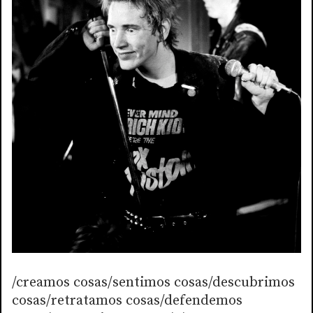
/creamos cosas/sentimos cosas/descubrimos
cosas/retratamos cosas/defendemos