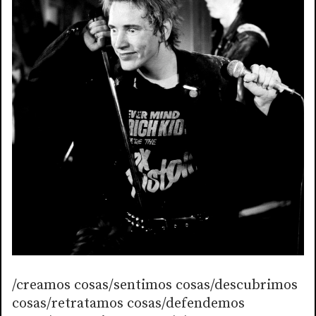
/creamos cosas/sentimos cosas/descubrimos
cosas/retratamos cosas/defendemos