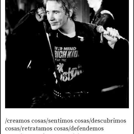
/creamos cosas/sentimos cosas/descubrimos
cosas/retratamos cosas/defendemos