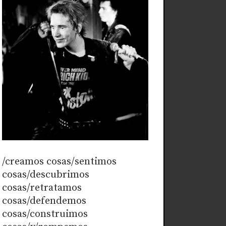
/creamos cosas/sentimos
cosas/descubrimos
cosas/retratamos
cosas/defendemos
cosas/construimos