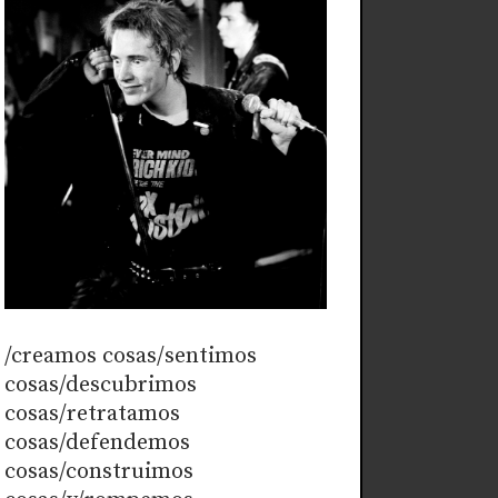
/creamos cosas/sentimos
cosas/descubrimos
cosas/retratamos
cosas/defendemos
cosas/construimos