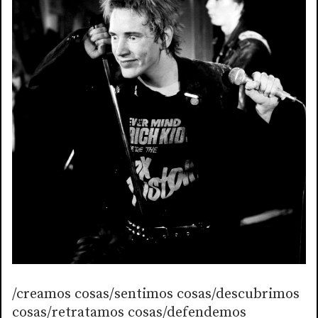
/creamos cosas/sentimos cosas/descubrimos
cosas/retratamos cosas/defendemos