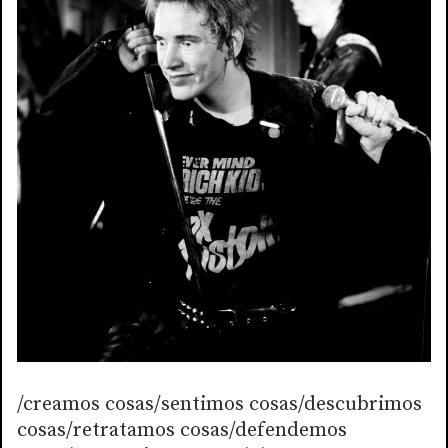
/creamos cosas/sentimos cosas/descubrimos
cosas/retratamos cosas/defendemos