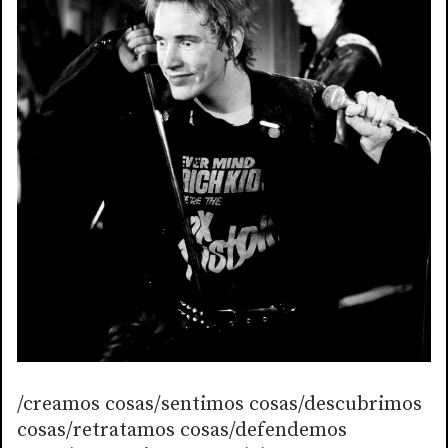
/creamos cosas/sentimos cosas/descubrimos
cosas/retratamos cosas/defendemos