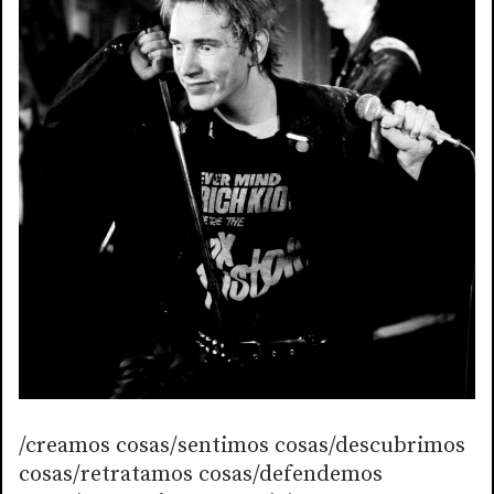
/creamos cosas/sentimos cosas/descubrimos
cosas/retratamos cosas/defendemos