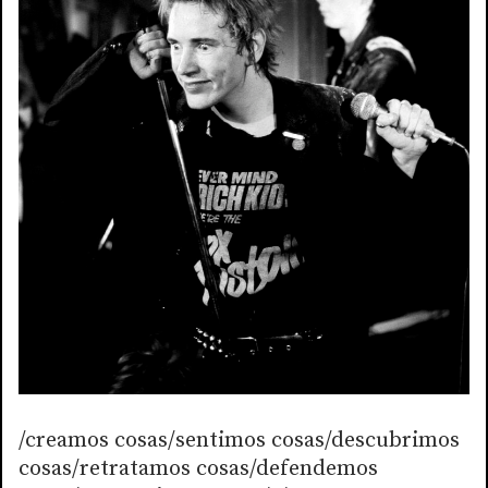
/creamos cosas/sentimos cosas/descubrimos
cosas/retratamos cosas/defendemos