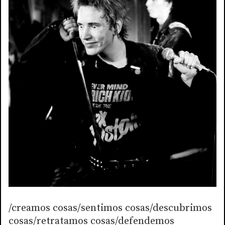
/creamos cosas/sentimos cosas/descubrimos
cosas/retratamos cosas/defendemos