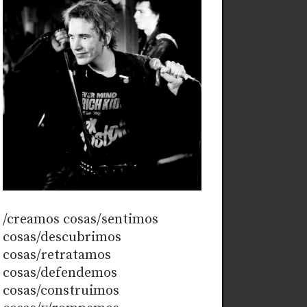
/creamos cosas/sentimos
cosas/descubrimos
cosas/retratamos
cosas/defendemos
cosas/construimos